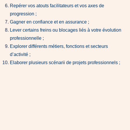
Repérer vos atouts facilitateurs et vos axes de
progression ;
Gagner en confiance et en assurance ;
Lever certains freins ou blocages liés à votre évolution
professionnelle ;
Explorer différents métiers, fonctions et secteurs
d’activité ;
Elaborer plusieurs scénarii de projets professionnels ;
Prioriser vos pistes et orientations professionnelles ;
Echanger avec des professionnels pour confronter vos
choix ;
Confronter la réalité de terrain ;
Valider un projet professionnel cohérent, réaliste et
durable ;
Construire un plan d’action personnalisé et sécuriser
votre passage à l’action ;